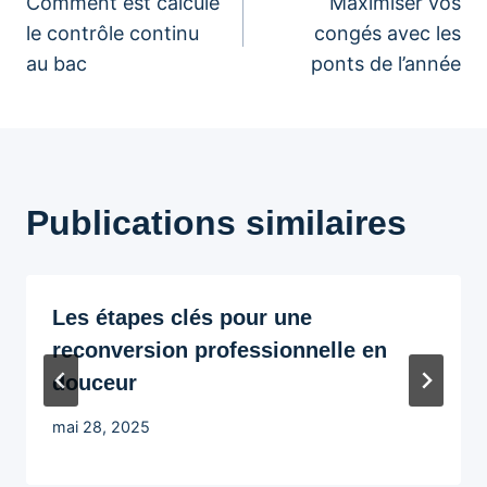
Comment est calculé
Maximiser vos
de
le contrôle continu
congés avec les
au bac
ponts de l’année
l’article
Publications similaires
Les étapes clés pour une
reconversion professionnelle en
douceur
mai 28, 2025