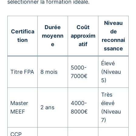
sélectionner la formation idéale.
Niveau
Durée
Coût
Certifica
de
moyenn
approxim
tion
reconnai
e
atif
ssance
Élevé
5000-
Titre FPA
8 mois
(Niveau
7000€
5)
Très
Master
4000-
élevé
2 ans
MEEF
8000€
(Niveau
7)
CCP